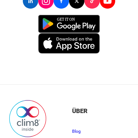
e
n
*
ÜBER
Blog