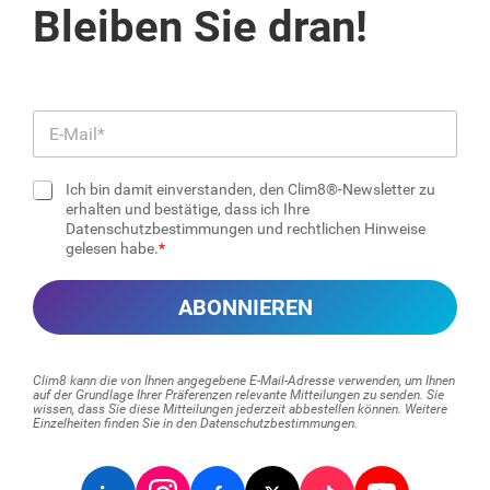
Bleiben Sie dran!
E
-
M
Ich bin damit einverstanden, den Clim8®-Newsletter zu
a
K
erhalten und bestätige, dass ich Ihre
i
Datenschutzbestimmungen und rechtlichen Hinweise
o
l
gelesen habe.
n
*
t
r
ABONNIEREN
o
l
l
k
Clim8 kann die von Ihnen angegebene E-Mail-Adresse verwenden, um Ihnen
ä
auf der Grundlage Ihrer Präferenzen relevante Mitteilungen zu senden. Sie
wissen, dass Sie diese Mitteilungen jederzeit abbestellen können. Weitere
s
Einzelheiten finden Sie in den Datenschutzbestimmungen.
t
c
h