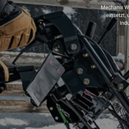
Mechanix We
einsetzt,
Ind