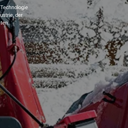
 Technologie
strie, der
ten.