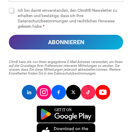
-
M
Ich bin damit einverstanden, den Clim8®-Newsletter zu
a
K
erhalten und bestätige, dass ich Ihre
i
Datenschutzbestimmungen und rechtlichen Hinweise
o
l
gelesen habe.
n
*
t
r
ABONNIEREN
o
l
l
k
Clim8 kann die von Ihnen angegebene E-Mail-Adresse verwenden, um Ihnen
ä
auf der Grundlage Ihrer Präferenzen relevante Mitteilungen zu senden. Sie
wissen, dass Sie diese Mitteilungen jederzeit abbestellen können. Weitere
s
Einzelheiten finden Sie in den Datenschutzbestimmungen.
t
c
h
e
n
*