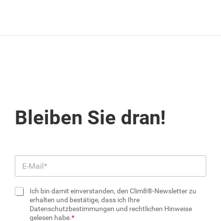
Bleiben Sie dran!
E
-
M
Ich bin damit einverstanden, den Clim8®-Newsletter zu
a
K
erhalten und bestätige, dass ich Ihre
i
Datenschutzbestimmungen und rechtlichen Hinweise
o
l
gelesen habe.
n