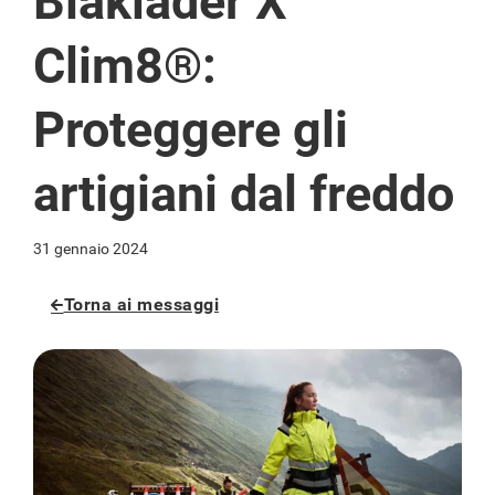
Blåkläder X
Clim8®:
Proteggere gli
artigiani dal freddo
31 gennaio 2024
Torna ai messaggi