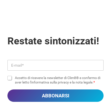
Restate sintonizzati!
E
m
a
Accetto di ricevere la newsletter di Clim8® e confermo di
i
C
aver letto l'informativa sulla privacy e la nota legale.
l
a
*
s
ABBONARSI
e
l
l
e