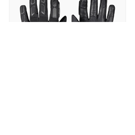
iXS
Guanto Tour Season-Heat-ST