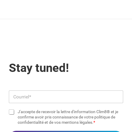
Stay tuned!
E
-
m
J'accepte de recevoir la lettre d'information Clim8® et je
a
C
confirme avoir pris connaissance de votre politique de
i
confidentialité et de vos mentions légales.
a
l
s