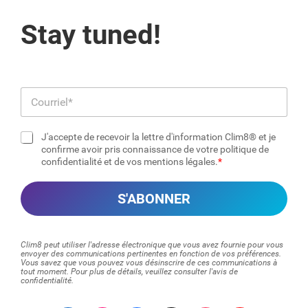
Stay tuned!
E
-
m
J'accepte de recevoir la lettre d'information Clim8® et je
a
C
confirme avoir pris connaissance de votre politique de
i
confidentialité et de vos mentions légales.
a
l
s
*
e
S'ABONNER
s
à
c
o
Clim8 peut utiliser l'adresse électronique que vous avez fournie pour vous
c
envoyer des communications pertinentes en fonction de vos préférences.
Vous savez que vous pouvez vous désinscrire de ces communications à
h
tout moment. Pour plus de détails, veuillez consulter l'avis de
e
confidentialité.
r
*