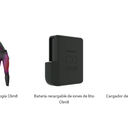
ogía Clim8
Batería recargable de iones de litio
Cargador de
Clim8