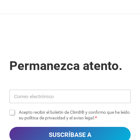
Permanezca atento.
C
o
r
Acepto recibir el boletín de Clim8® y confirmo que he leído
r
C
su política de privacidad y el aviso legal.
e
a
o
s
SUSCRÍBASE A
e
i